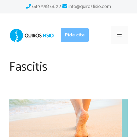
Saltar
649 558 662
/
info@quirosfisio.com
al
contenido
Menú
Pide cita
Fascitis