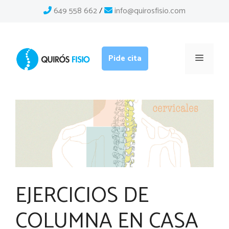
Saltar
649 558 662
/
info@quirosfisio.com
al
contenido
Menú
Pide cita
EJERCICIOS DE
COLUMNA EN CASA