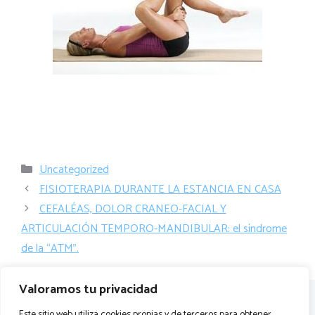
Categorías
Uncategorized
FISIOTERAPIA DURANTE LA ESTANCIA EN CASA
CEFALÉAS, DOLOR CRANEO-FACIAL Y
ARTICULACIÓN TEMPORO-MANDIBULAR: el síndrome
de la “ATM”.
Valoramos tu privacidad
Este sitio web utiliza cookies propias y de terceros para obtener