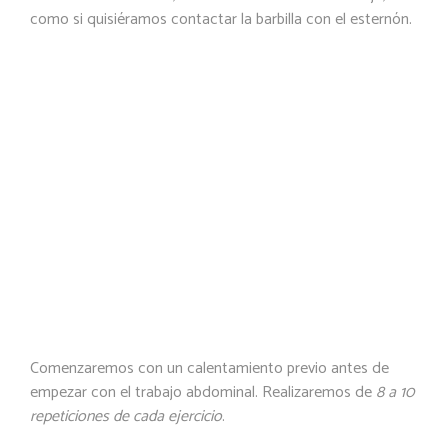
como si quisiéramos contactar la barbilla con el
esternón.
Ejercicios fuerza y
estiramiento abdomen y
zona lumbar
1. Ejercicios tumbado
Comenzaremos con un
calentamiento
previo antes de
empezar con el trabajo abdominal. Realizaremos de
8 a 10
repeticiones de cada ejercicio
.