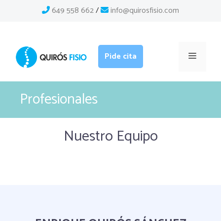
Saltar
649 558 662
/
info@quirosfisio.com
al
contenido
Menú
Pide cita
Profesionales
Nuestro Equipo